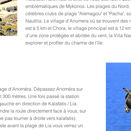
emblématiques de Mykonos. Les plages du Nord, F
célèbres clubs de plage "Alemagou" et "Pacha", sont
Nautilia. Le village d'Anomera où se trouvent des
est à 5 km et Chora, le village principal est à 12 
d'une zone protégée et abritée du vent, la Villa Nau
explorer et profiter du charme de l'île.
village d'Anoméra. Dépassez Anoméra sur
nt 300 mètres. Une fois passé la station
auche en direction de Kalafatis / Lia.
ndre la route directement face à vous, sur
e pas tourner à droite vers kalafatis).
te avant la plage de Lia vous verrez un