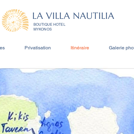
LA VILLA NAUTILIA
BOUTIQUE HOTEL
MYKONOS
es
Privatisation
Itinéraire
Galerie pho
V
ILLA
NAUTILIE
MYKONOS