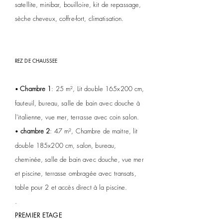
satellite, minibar, bouilloire, kit de repassage,
sèche cheveux, coffre-fort, climatisation.
REZ DE CHAUSSEE
Chambre 1
: 25 m², Lit double 165x200 cm,
•
fauteuil, bureau, salle de bain avec douche à
l'italienne, vue mer, terrasse avec coin salon.
chambre 2
: 47 m², Chambre de maitre, lit
•
double 185x200 cm, salon, bureau,
cheminée, salle de bain avec douche, vue mer
et piscine, terrasse ombragée avec transats,
table pour 2 et accès direct à la piscine.
.
PREMIER ETAGE