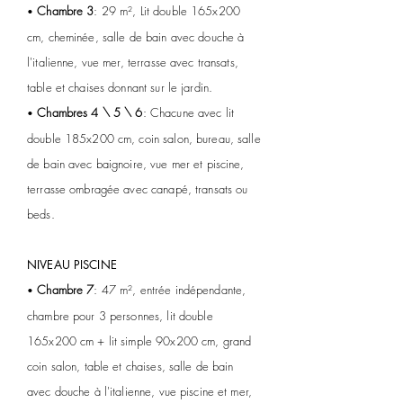
Chambre 3
: 29 m², Lit double 165x200
•
cm, cheminée, salle de bain avec douche à
l'italienne, vue mer, terrasse avec transats,
table et chaises donnant sur le jardin.
Chambres 4 \ 5 \ 6
: Chacune avec lit
•
double 185x200 cm, coin salon, bureau, salle
de bain avec baignoire, vue mer et piscine,
terrasse ombragée avec canapé,
transats ou
beds.
NIVEAU PISCINE
Chambre 7
: 47 m², entrée indépendante,
•
chambre pour 3 personnes, lit double
165x200 cm + lit simple 90x200 cm, grand
coin salon, table et chaises, salle de bain
avec douche à l'italienne, vue piscine et mer,