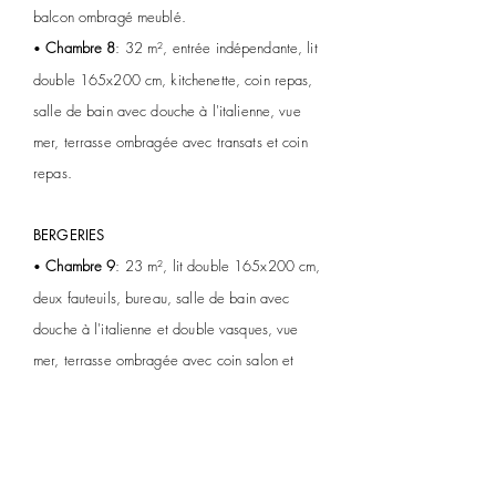
balcon ombragé meublé.
Chambre 8
: 32 m², entrée indépendante, lit
•
double 165x200 cm, kitchenette, coin repas,
salle de bain avec douche à l'italienne, vue
mer, terrasse ombragée avec transats et coin
repas.
BERGERIES
Chambre 9
: 23 m², lit double 165x200 cm,
•
deux fauteuils, bureau, salle de bain avec
douche à l'italienne et double vasques, vue
mer, terrasse ombragée avec coin salon et
solarium.
Chambre 10
: 33 m², lit double 185x200
•
cm, coin salon, bureau, douche et vasque dans
la chambre, wc et lavabo séparés, vue mer,